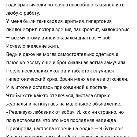
году практически потеряла способность выполнять
любую работу.
У меня были тахикардия, аритмия, гипертония,
пиелонефрит, потеря зрения, панкреатит, малокровие
— всему этому виной оказался диагноз — зоб.
Исчезло желание жить.
Ведь я даже не могла самостоятельно одеться, а
плюс ко всему еще и бронхиальная астма замучила.
После нескольких уколов и таблеток случился
гипертонический криз. Врачи меня еле-еле откачали.
И в итоге я осталась прикованной к постели.
Чтобы хоть как-то отвлечься, листала старые
журналы и наткнулась на маленькое объявление:
«Реализую лабазник от зоба». И, как ни странно, но
почувствовала, что это моя последняя надежда.
Приобрела, настояла корень на водке — 8 бутылок.
Когда закончила пить 4-ю бутылочку, почувствовала