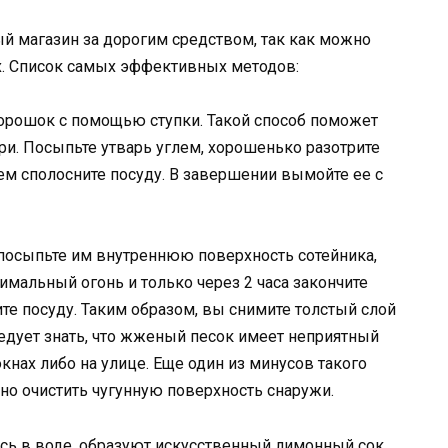
й магазин за дорогим средством, так как можно
х. Список самых эффективных методов:
орошок с помощью ступки. Такой способ поможет
три. Посыпьте утварь углем, хорошенько разотрите
тем сполосните посуду. В завершении вымойте ее с
 посыпьте им внутреннюю поверхность сотейника,
имальный огонь и только через 2 часа закончите
ите посуду. Таким образом, вы снимите толстый слой
едует знать, что жженый песок имеет неприятный
окнах либо на улице. Еще один из минусов такого
жно очистить чугунную поверхность снаружи.
ясь в воде, образуют искусственный лимонный сок,