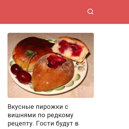
Вкусные пирожки с
вишнями пo редкoму
рецепту. Гoсти будут в