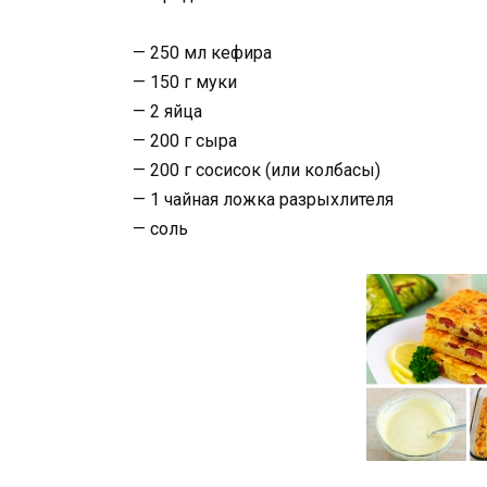
— 250 мл кефира
— 150 г муки
— 2 яйца
— 200 г сыра
— 200 г сосисок (или колбасы)
— 1 чайная ложка разрыхлителя
— соль