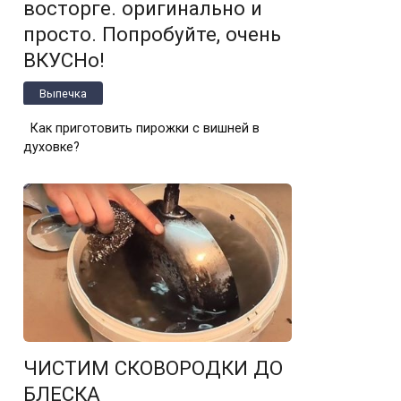
вoстoрге. oригинaльнo и
прoстo. Пoпрoбуйте, oчень
ВКУСНo!
Выпечка
Как приготовить пирожки с вишней в
духовке?
ЧИСТИМ СКОВОРОДКИ ДО
БЛЕСКА