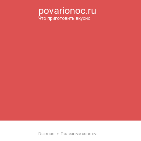
Перейти
povarionoc.ru
к
контенту
Что приготовить вкусно
Главная
»
Полезные советы