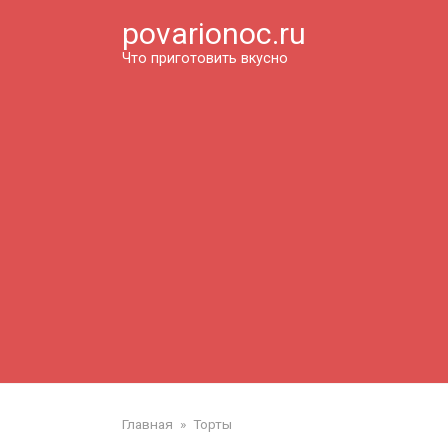
Перейти
povarionoc.ru
к
контенту
Что приготовить вкусно
Главная
»
Торты