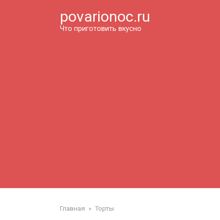
Перейти
povarionoc.ru
к
контенту
Что приготовить вкусно
Главная
»
Торты