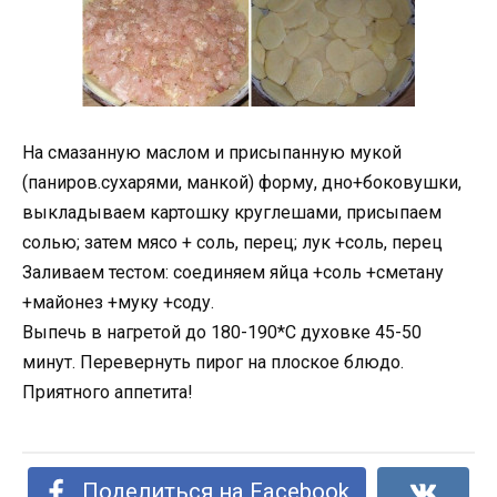
На смазанную маслом и присыпанную мукой
(паниров.сухарями, манкой) форму, дно+боковушки,
выкладываем картошку круглешами, присыпаем
солью; затем мясо + соль, перец; лук +соль, перец
Заливаем тестом: соединяем яйца +соль +сметану
+майонез +муку +соду.
Выпечь в нагретой до 180-190*С духовке 45-50
минут. Перевернуть пирог на плоское блюдо.
Приятного аппетита!
Поделиться на Facebook