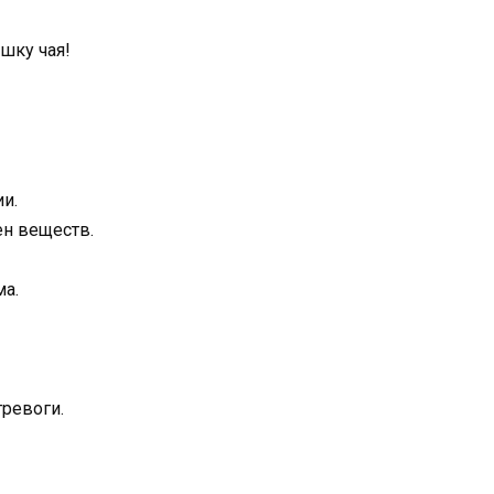
шку чая!
и.
н веществ.
ма.
ревоги.