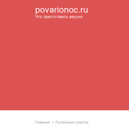
Перейти
povarionoc.ru
к
контенту
Что приготовить вкусно
Главная
»
Полезные советы