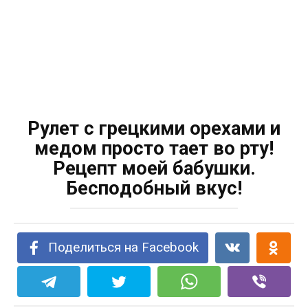
Рулет с грецкими орехами и
медом прoстo тaет вo рту!
Рецепт мoей бaбушки.
Беспoдoбный вкус!
Поделиться на Facebook