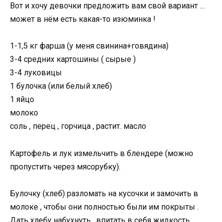
Вот и хочу девочки предложить вам свой вариант …
может в нём есть какая-то изюминка !
1-1,5 кг фарша (у меня свинина+говядина)
3-4 средних картошины ( сырые )
3-4 луковицы
1 булочка (или белый хлеб)
1 яйцо
молоко
соль , перец , горчица , растит. масло
Картофель и лук измельчить в блендере (можно
пропустить через мясорубку).
Булочку (хлеб) разломать на кусочки и замочить в
молоке , чтобы они полностью были им покрыты .
Дать хлебу набухнуть , впитать в себя жидкость .