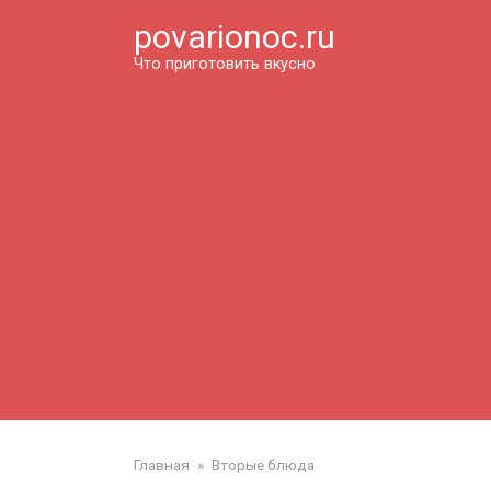
Перейти
povarionoc.ru
к
контенту
Что приготовить вкусно
Главная
»
Вторые блюда