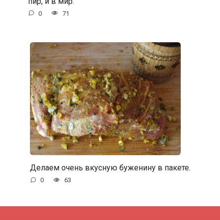
пир, и в мир.
0
71
Делаем очень вкусную буженину в пакете.
0
63