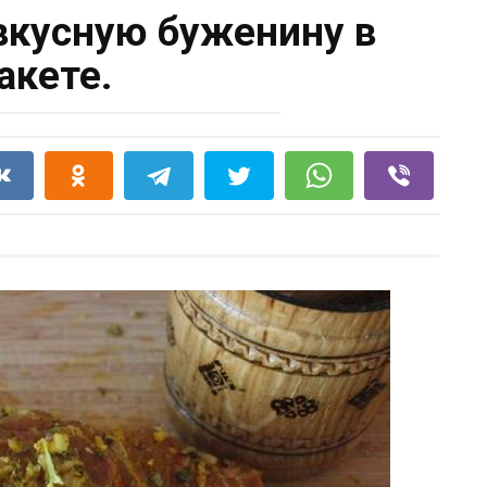
вкусную буженину в
акете.