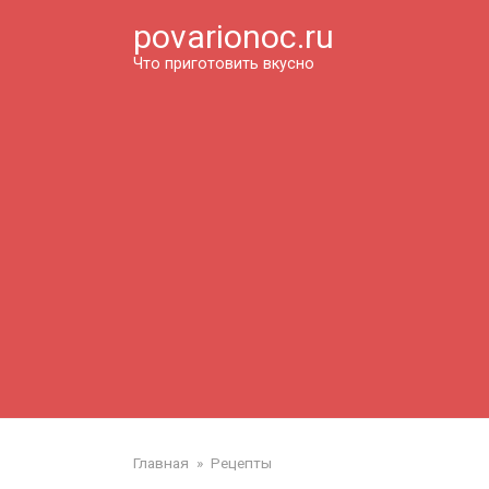
Перейти
povarionoc.ru
к
контенту
Что приготовить вкусно
Главная
»
Рецепты