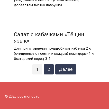
укладываем в них 1-2 зубчика чеснока,
добавляем листик лаврушки
Салат с кабачками «Тёщин
язык»
Для приготовления понадобится: кабачки 2 кг
(очищенные от семян и кожуры) помидоры- 1 кг
болгарский перец-3-4
Пагинация
1
2
Далее
записей
© 2026 povarionoc.ru