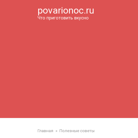
Перейти
povarionoc.ru
к
контенту
Что приготовить вкусно
Главная
»
Полезные советы