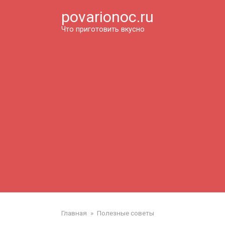
Перейти
povarionoc.ru
к
контенту
Что приготовить вкусно
Главная
»
Полезные советы