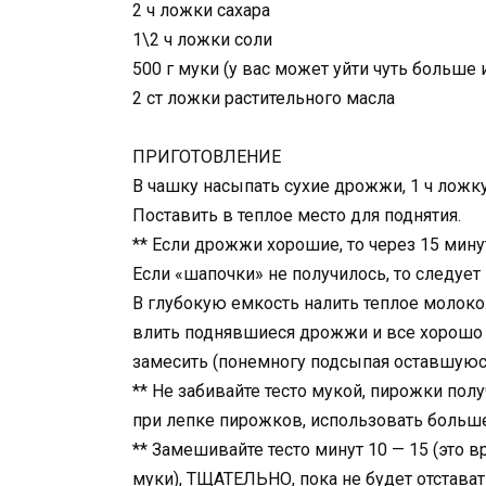
2 ч ложки сахара
1\2 ч ложки соли
500 г муки (у вас может уйти чуть больше 
2 ст ложки растительного масла
ПРИГОТОВЛЕНИЕ
В чашку насыпать сухие дрожжи, 1 ч ложку
Поставить в теплое место для поднятия.
** Если дрожжи хорошие, то через 15 мин
Если «шапочки» не получилось, то следуе
В глубокую емкость налить теплое молоко. 
влить поднявшиеся дрожжи и все хорошо 
замесить (понемногу подсыпая оставшуюся 
** Не забивайте тесто мукой, пирожки по
при лепке пирожков, использовать больш
** Замешивайте тесто минут 10 — 15 (это 
муки), ТЩАТЕЛЬНО, пока не будет отставать