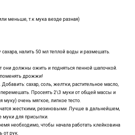
или меньше, т.к мука везде разная)
 сахара, налить 50 мл теплой воды и размешать.
ут они должны ожить и подняться пенной шапочкой.
т поменять дрожжи!
Добавить: сахар, соль, желтки, растительное масло,
перемешать. Просеять 2\3 муки от общей массы и
муку) очень мягкое, липкое тесто.
лучатся жесткими, резиновыми. Лучше в дальнейшем,
е муки для присыпки.
время необходимо, чтобы начала работать клейковина
 от рук.