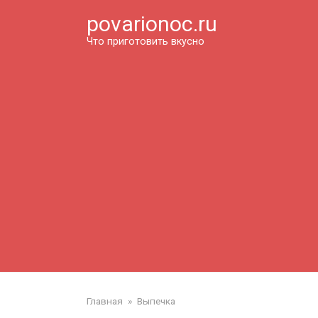
Перейти
povarionoc.ru
к
контенту
Что приготовить вкусно
Главная
»
Выпечка