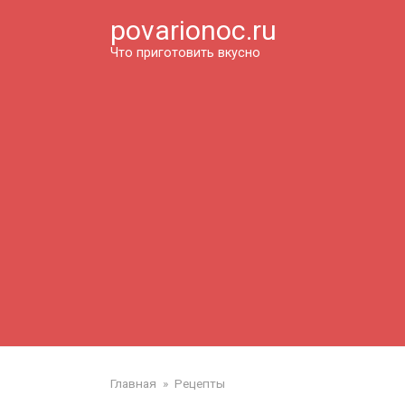
Перейти
povarionoc.ru
к
контенту
Что приготовить вкусно
Главная
»
Рецепты