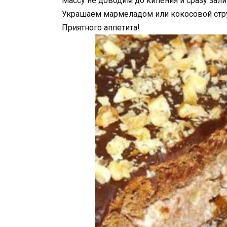
Массу не доводим до кипения и сразу зали
Украшаем мармеладом или кокосовой стру
Приятного аппетита!