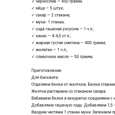
✓ чернослив — 450 грамм;
✓ яйца — 5 штук;
✓ сахар — 2 стакана;
✓ мука- 1 стакан;
✓ сода гашеная уксусом — 1 ч.л.;
✓ какао — 4-4,5 ст.л.;
✓ жирная густая сметана — 400 грамм;
✓ желатин — 1 ч.л.;
✓ сливочное масло — 50 грамм;
Приготовление:
Для бисквита:
Отделяем белки от желтков. Белки ставим
Желтки растираем со стаканом сахара.
Взбиваем белки и аккуратно соединяем с 
Добавляем гашеную соду. Добавляем 1,5 – 
Вводим частями 1 стакан муки. Запекаем пр