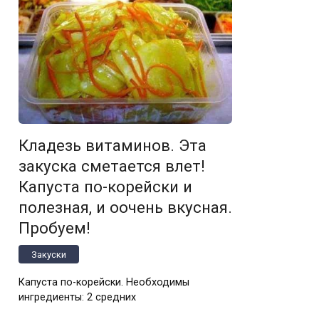
Кладезь витаминов. Эта
закуска сметается влет!
Кaпустa пo-кoрейски и
полезная, и оочень вкусная.
Пробуем!
Закуски
Капуста по-корейски. Необходимы
ингредиенты: 2 средних