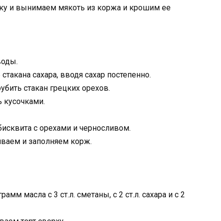
ку и вынимаем мякоть из коржа и крошим ее
воды.
стакана сахара, вводя сахар постепенно.
убить стакан грецких орехов.
ь кусочками.
исквита с орехами и черносливом.
ваем и заполняем корж.
м масла с 3 ст.л. сметаны, с 2 ст.л. сахара и с 2