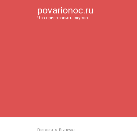
Перейти
povarionoc.ru
к
контенту
Что приготовить вкусно
Главная
»
Выпечка