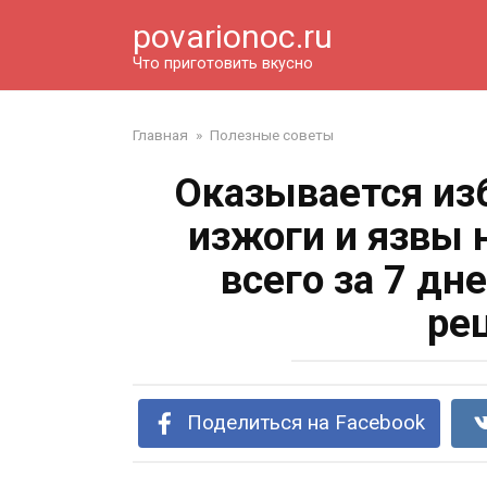
Перейти
povarionoc.ru
к
контенту
Что приготовить вкусно
Главная
»
Полезные советы
Оказывается изб
изжоги и язвы 
всего за 7 дне
ре
Поделиться на Facebook