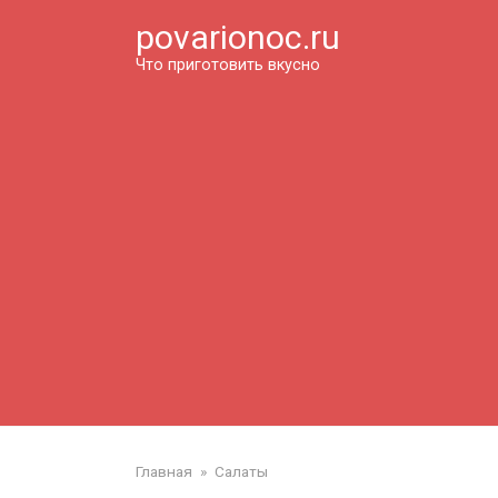
Перейти
povarionoc.ru
к
контенту
Что приготовить вкусно
Главная
»
Салаты