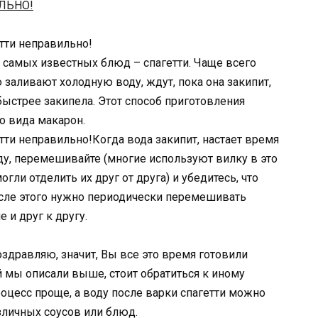
тти неправильно!
з самых известных блюд – спагетти. Чаще всего
ю заливают холодную воду, ждут, пока она закипит,
быстрее закипела. Этот способ приготовления
го вида макарон.
тти неправильно!Когда вода закипит, настает время
оду, перемешивайте (многие используют вилку в это
гли отделить их друг от друга) и убедитесь, что
осле этого нужно периодически перемешивать
 и друг к другу.
оздравляю, значит, Вы все это время готовили
й мы описали выше, стоит обратиться к иному
оцесс проще, а воду после варки спагетти можно
зличных соусов или блюд.