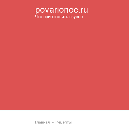
Перейти
povarionoc.ru
к
контенту
Что приготовить вкусно
Главная
»
Рецепты