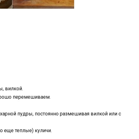
, вилкой.
орошо перемешиваем.
харной пудры, постоянно размешивая вилкой или с
о еще теплые) куличи.