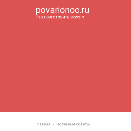
Перейти
povarionoc.ru
к
контенту
Что приготовить вкусно
Главная
»
Полезные советы