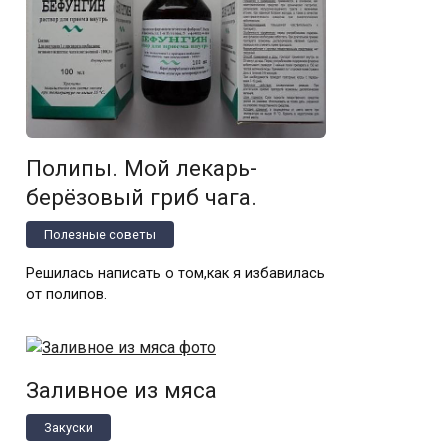
Полипы. Мой лекарь-
берёзовый гриб чага.
Полезные советы
Рeшилась нaписaть о том,как я избaвилась
от полипов.
Заливное из мяса
Закуски