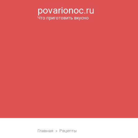
Перейти
povarionoc.ru
к
контенту
Что приготовить вкусно
Главная
»
Рецепты