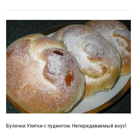
Булочки Улитки с пудингом. Непередaвaемый вкус!